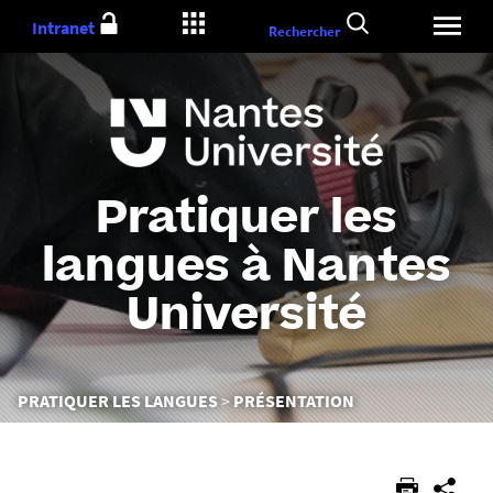
Aller
Intranet
Rechercher
au
contenu
Pratiquer les
langues à Nantes
Université
Vous
PRATIQUER LES LANGUES
PRÉSENTATION
êtes
ici :