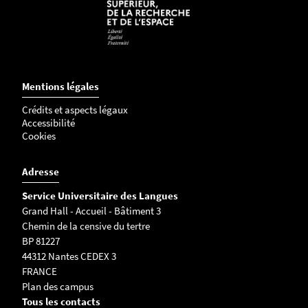
a
c
t
u
a
l
Mentions légales
i
Crédits et aspects légaux
t
Accessibilité
e
Cookies
_
1
Adresse
6
Service Universitaire des Langues
5
Grand Hall - Accueil - Bâtiment 3
8
Chemin de la censive du tertre
1
BP 81227
4
44312 Nantes CEDEX 3
1
FRANCE
5
Plan des campus
7
Tous les contacts