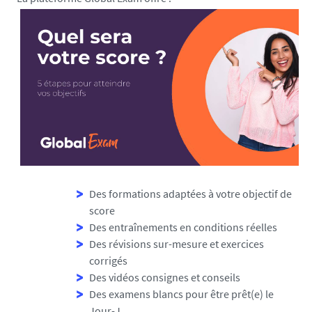
n
i
v
-
n
a
n
t
e
s
.
f
Des formations adaptées à votre objectif de
r
score
/
Des entraînements en conditions réelles
m
Des révisions sur-mesure et exercices
e
corrigés
d
Des vidéos consignes et conseils
i
Des examens blancs pour être prêt(e) le
a
Jour-J