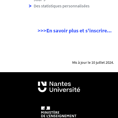
s
Des statistiques personnalisées
/
p
h
>>>En savoir plus et s'inscrire...
o
t
o
/
7
s
Mis à jour le 10 juillet 2024.
p
e
a
k
i
n
g
-