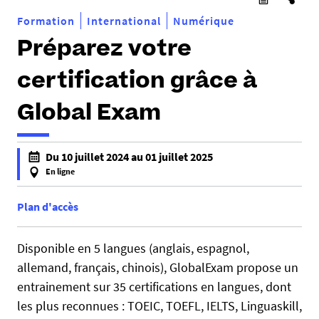
Formation
International
Numérique
Préparez votre
certification grâce à
Global Exam
h
Du 10 juillet 2024 au 01 juillet 2025
t
En ligne
t
f
p
a
Plan d'accès
s
l
:
s
Disponible en 5 langues (anglais, espagnol,
/
e
allemand, français, chinois), GlobalExam propose un
/
f
entrainement sur 35 certifications en langues, dont
p
a
r
les plus reconnues : TOEIC, TOEFL, IELTS, Linguaskill,
l