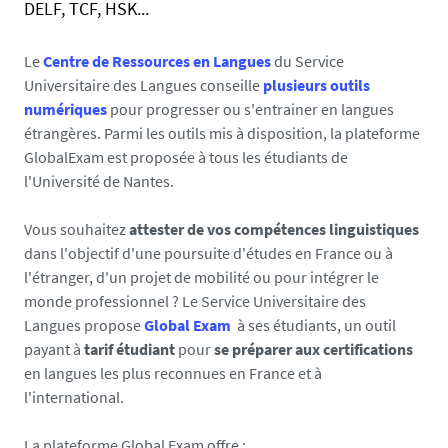
a
s
DELF, TCF, HSK...
t
e
i
Le
Centre de Ressources en Langues
du Service
q
Universitaire des Langues conseille
plusieurs outils
u
numériques
pour progresser ou s'entrainer en langues
e
étrangères. Parmi les outils mis à disposition, la plateforme
r
GlobalExam est proposée à tous les étudiants de
l
l'Université de Nantes.
e
s
Vous souhaitez
attester de vos compétences linguistiques
l
dans l'objectif d'une poursuite d'études en France ou à
a
l'étranger, d'un projet de mobilité ou pour intégrer le
n
monde professionnel ? Le Service Universitaire des
g
Langues propose
Global Exam
à ses étudiants, un outil
u
payant à
tarif étudiant
pour
se préparer aux certifications
e
en langues les plus reconnues en France et à
s
l'international.
.
u
La plateforme Global Exam offre :