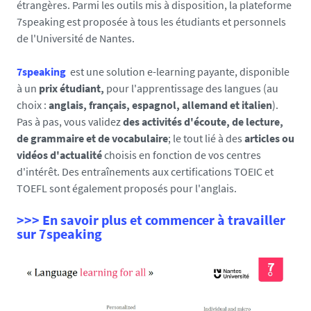
t
étrangères. Parmi les outils mis à disposition, la plateforme
i
7speaking est proposée à tous les étudiants et personnels
q
de l'Université de Nantes.
u
e
7speaking
est une solution e-learning payante, disponible
r
à un
prix étudiant,
pour l'apprentissage des langues (au
l
choix :
anglais, français, espagnol, allemand et italien
).
e
Pas à pas, vous validez
des activités d'écoute, de lecture,
s
de grammaire et de vocabulaire
; le tout lié à des
articles ou
l
vidéos d'actualité
choisis en fonction de vos centres
a
d'intérêt. Des entraînements aux certifications TOEIC et
n
TOEFL sont également proposés pour l'anglais.
g
>>> En savoir plus et commencer à travailler
u
sur 7speaking
e
s
.
u
n