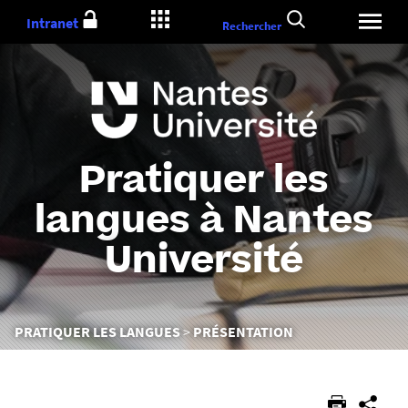
Aller
Intranet
Rechercher
au
contenu
Pratiquer les
langues à Nantes
Université
Vous
PRATIQUER LES LANGUES
PRÉSENTATION
êtes
ici :