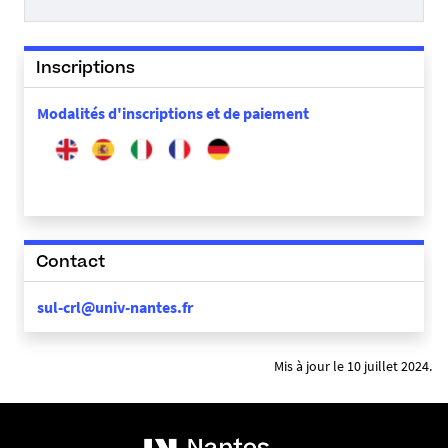
i
t
e
Inscriptions
_
1
Modalités d'inscriptions et de paiement
6
6
2
0
1
7
Contact
3
1
sul-crl@univ-nantes.fr
6
9
1
Mis à jour le 10 juillet 2024.
7
-
j