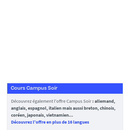
/
p
h
o
t
o
/
m
o
o
c
-
Cours Campus Soir
a
c
Découvrez également l'offre Campus Soir
: allemand,
t
anglais, espagnol, italien mais aussi breton, chinois,
u
coréen, japonais, vietnamien...
a
Découvrez l'offre en plus de 16 langues
l