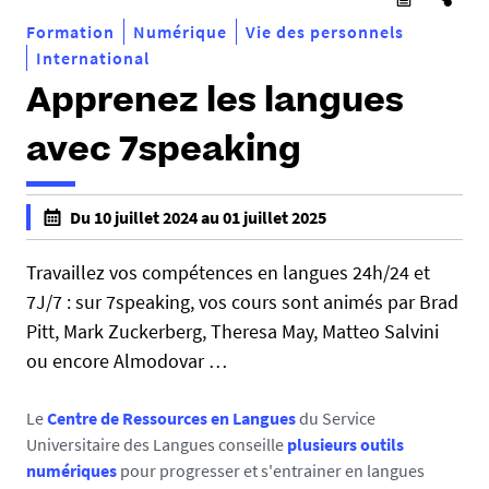
Formation
Numérique
Vie des personnels
International
Apprenez les langues
avec 7speaking
h
Du 10 juillet 2024 au 01 juillet 2025
t
f
t
a
Travaillez vos compétences en langues 24h/24 et
p
l
7J/7 : sur 7speaking, vos cours sont animés par Brad
s
s
Pitt, Mark Zuckerberg, Theresa May, Matteo Salvini
:
e
ou encore Almodovar …
/
f
/
a
p
Le
Centre de Ressources en Langues
du Service
l
r
Universitaire des Langues conseille
plusieurs outils
s
a
numériques
pour progresser et s'entrainer en langues
e