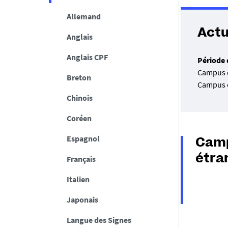
Allemand
Actu
Anglais
Anglais CPF
Période d
Campus d
Breton
Campus ét
Chinois
Coréen
Espagnol
Camp
étra
Français
Italien
Japonais
Langue des Signes