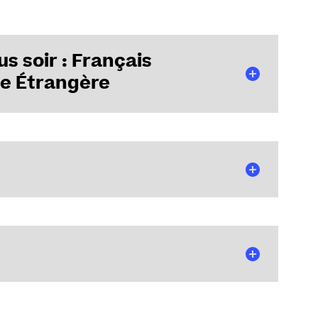
 soir : Français
e Étrangère
INSCRIPTION
ation des conditions de vente des formations.