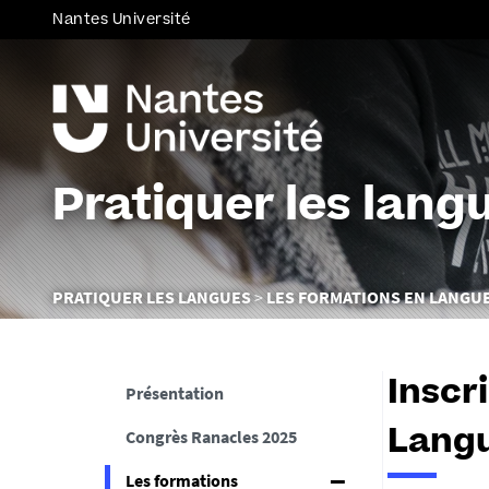
Nantes Université
Pratiquer les lang
Vous
PRATIQUER LES LANGUES
LES FORMATIONS EN LANGU
êtes
ici :
Inscr
Présentation
Congrès Ranacles 2025
Lang
Les formations