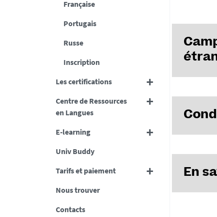
Française
Portugais
Campu
Russe
étra
Inscription
Les certifications
Centre de Ressources
en Langues
Condi
E-learning
Univ Buddy
Aucun remb
L'inscripti
Tarifs et paiement
En sa
Les stagiai
Nous trouver
Conditio
Contacts
Tarifs 